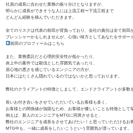
社員の成長に合わせた業務の振り分けとなりますが、
明らかに成長ができそうな人には上流工程〜下流工程まで
どんどん経験を積んでいただきます。
全てのリスクは代表の前田が背負っており、会社の責任は全て前田
プレッシャーかもしれませんが、心強い味方としてあなたをサポー
前田のプロフィールはこちら
また、業務委託だと心理的安全性が低かったり、
炎上中の案件では殺伐とした雰囲気であったり、
居心地の悪さを感じているエンジニアの方が、
日本にはたくさん隠れているのではないかと思っております。
弊社のクライアントの特徴としまして、エンドクライアントが多数
長いお付き合いをさせていただいているお客様も多く、
お客様との関係値が強固なため、お客様が優しいことも特徴として
例えば、新人のエンジニアをMTGに同席させると、
弊社のエンジニアを成長をさせてあげたい！と思っていただけるお
MTG中も、一緒に成長をしたいこうという雰囲気が漂っています。