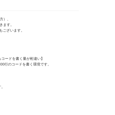
方）、
だきます。
針でもございます。
るコードを書く量が桁違い】
,000行のコードを書く環境です。
す。