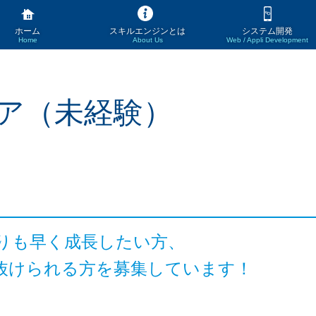
ホーム
スキルエンジンとは
システム開発
Home
About Us
Web / Appli Development
ア（未経験）
りも早く成長したい方、
抜けられる方を募集しています！