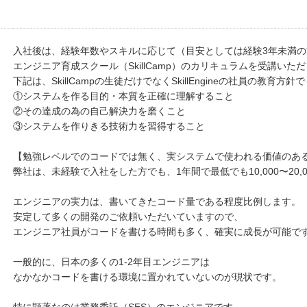
入社後は、経験年数やスキルに応じて（目安としては経験3年未満の
エンジニア育成スクール（SkillCamp）のカリキュラムを受講いた
下記は、SkillCampの生徒だけでなくSkillEngineの社員の教育方
①システムを作る目的・本質を正確に理解すること
②その達成の為の自己解決力を磨くこと
③システムを作りきる技術力を習得すること
【勉強レベルでのコードでは無く、実システムで使われる価値のあ
弊社は、未経験で入社をした方でも、1年間で最低でも10,000〜20
エンジニアの実力は、書いてきたコード量である程度比例します。
安定して多くの開発のご依頼いただいていますので、
エンジニア社員がコードを書ける時間も多く、確実に成長が可能で
一般的に、日本の多くの1-2年目エンジニアは
なかなかコードを書ける環境に置かれていないのが現状です。
特に顕著なのは業務委託（SES）のエンジニアです。