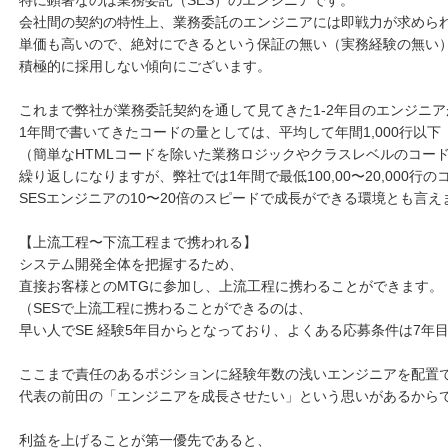
会社間の契約の特性上、業務委託のエンジニアには即戦力が求めら
単価も高いので、絶対にできるという保証の無い（実務経験の無い
積極的に採用しない傾向にございます。
これまで弊社が業務委託契約を通して見てきた1-2年目のエンジニア
1年間で書いてきたコードの量としては、平均して年間1,000行以下
（簡単なHTMLコードを除いた業務ロジックやクラスレベルのコー
繰り返しになりますが、弊社では1年間で最低100,00〜20,000行
SESエンジニアの10〜20倍のスピードで成長ができる環境とも言え
【上流工程〜下流工程まで携われる】
システム開発全体を把握するため、
直接お客様とのMTGに参加し、上流工程に携わることができます。
（SESで上流工程に携わることができるのは、
早い人でSE 経験5年目からとなっており、よくある応募条件は7年
ここまで責任のあるポジションに経験年数の浅いエンジニアを配置
代表の前田の「エンジニアを成長させたい」という思いがあるから
利益を上げることが第一優先であると、