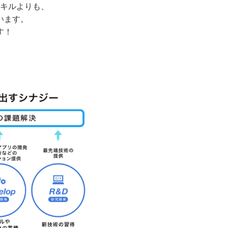
キルよりも、
います。
す！